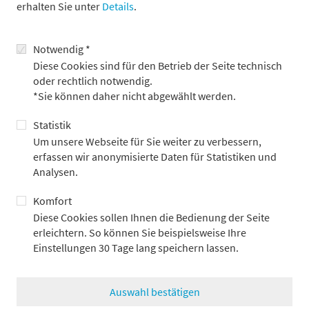
erhalten Sie unter
Details
.
Mitglieder des Bundestags und Fürsten der Mitgliedsstaaten zu
Gast im Hause der Metzlers. Die berühmtesten Gäste waren der
preußische König und Bismarck.
Notwendig *
Erfahren Sie im Video mit unserer Historikerin Berenike Seib
Diese Cookies sind für den Betrieb der Seite technisch
mehr über Emmas Leben und was sie für ihre Heimatstadt
oder rechtlich notwendig.
Frankfurt Gutes tat:
*Sie können daher nicht abgewählt werden.
Statistik
Um unsere Webseite für Sie weiter zu verbessern,
erfassen wir anonymisierte Daten für Statistiken und
Analysen.
Komfort
Diese Cookies sollen Ihnen die Bedienung der Seite
erleichtern. So können Sie beispielsweise Ihre
Einstellungen 30 Tage lang speichern lassen.
Auswahl bestätigen