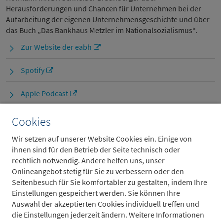
Herausforderungen und Chancen für Unternehmen bei der
Aufarbeitung der eigenen Unternehmensgeschichte und über
das Buch „Das Bankhaus Metzler im Nationalsozialismus“.
Zur Website der eabh
Spotify
Apple Podcast
Cookies
Metzler-Geschichte im Video
Wir setzen auf unserer Website Cookies ein. Einige von
ihnen sind für den Betrieb der Seite technisch oder
rechtlich notwendig. Andere helfen uns, unser
Onlineangebot stetig für Sie zu verbessern oder den
Beliebte Gastgeberin und erfolgreiche Briefschreiberin – das
Seitenbesuch für Sie komfortabler zu gestalten, indem Ihre
war Emma Metzler. Sie brachte in ihrem Salon die Frankfurter
Einstellungen gespeichert werden. Sie können Ihre
Gesellschaft zusammen. Und nicht nur die Frankfurter
Auswahl der akzeptierten Cookies individuell treffen und
Gesellschaft, als Sitz des Deutschen Bunds war Frankfurt das
die Einstellungen jederzeit ändern. Weitere Informationen
politische Zentrum Deutschlands. Und so waren auch die