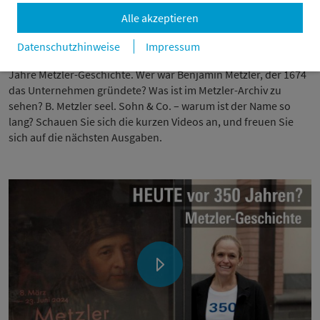
Alle akzeptieren
Datenschutzhinweise
Impressum
Unsere Historikerin Berenike Seib nimmt sie mit durch 350
Jahre Metzler-Geschichte. Wer war Benjamin Metzler, der 1674
das Unternehmen gründete? Was ist im Metzler-Archiv zu
sehen? B. Metzler seel. Sohn & Co. – warum ist der Name so
lang? Schauen Sie sich die kurzen Videos an, und freuen Sie
sich auf die nächsten Ausgaben.