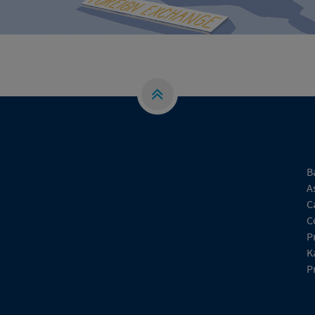
B
A
C
C
P
K
P