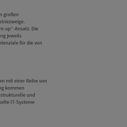
en großen
striezweige.
m-up“-Ansatz. Die
ng jeweils
enziale für die von
en mit einer Reihe von
tung kommen
strukturelle und
kelte IT-Systeme