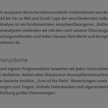
rch analysiert deutsche börsennotierte Unternehmen von d
X bis hin zu Mid und Small Caps der verschiedensten Indu
nalyse ist ein fundamentaler, einzelwertbezogener „Botto
toranalysten verbinden wir mit den nach unserer Überzeugu
tungsmethoden und leiten hieraus faire Werte und Kurspot
rnehmen ab.
lysesysteme
r und eigener Prognosedaten bewerten wir jedes Unternehm
 Verfahren. Neben einer klassischen Kennzahlenbetrach
-basierte Ansätze, „Sum of the Parts“-Bewertungen sowie 
tzungen zum Tragen. Globale Datenbanken und eigenentwic
rdichtung großer Datenmengen.