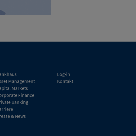
ankhaus
Log-in
sset Management
Kontakt
apital Markets
orporate Finance
rivate Banking
arriere
resse & News