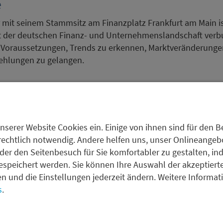
e
mit seinem Stammsitz am Finanzplatz Frankfurt am Main ist
der deutschen Finanz- und Unternehmenslandschaft verbu
n Voraussetzungen, Trends zu erkennen, Marktveränderun
ehlungen zu gelangen.
FI/FX-Research
nserer Website Cookies ein. Einige von ihnen sind für den Be
rechtlich notwendig. Andere helfen uns, unser Onlineangebot
der den Seitenbesuch für Sie komfortabler zu gestalten, in
espeichert werden. Sie können Ihre Auswahl der akzeptiert
Devisen- und Anleihemärkte der Haupthandelswährungen sow
fen und die Einstellungen jederzeit ändern. Weitere Informa
 Emerging Markets. Dabei reicht das Spektrum unserer Res
s
.
ntierten Kommentaren bis hin zu langfristigen fundamental
nierung fokussieren wir uns im Anleihesegment insbesonde
e Bonds/Financials.