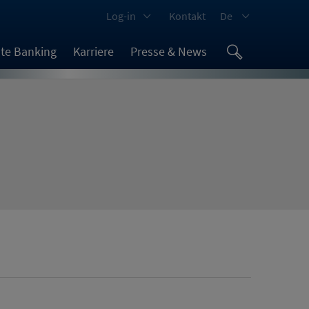
Log-in
Kontakt
De
ate Banking
Karriere
Presse & News