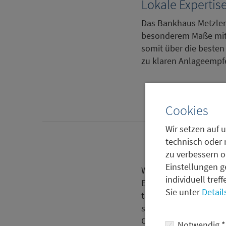
Lokale Expertis
Das Bankhaus Metzler 
besonderem Maße mit 
somit über die beste
zu klaren Anlageempf
Cookies
Wir setzen auf u
technisch oder 
zu verbessern o
Einstellungen g
Wir analysieren die 
individuell tref
Entwicklungen in den
Sie unter
Detail
täglichen handelsorie
strategischen Positio
Covered und Corporat
Notwendig *