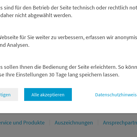
s sind für den Betrieb der Seite technisch oder rechtlich no
egieorientiert und basiert auf einer Kombination fundamenta
 daher nicht abgewählt werden.
über die verschiedensten Märkte und Regionen hinweg. Dabe
n Bereichen Sales und Trading jederzeit die unmittelbare 
bseite für Sie weiter zu verbessern, erfassen wir anonymis
und Analysen.
apital Markets erlaubt die enge Zusammenarbeit unsererer
t einer Asset-Klassen-übergreifenden Anlagestrategie ganz
s sollen Ihnen die Bedienung der Seite erleichtern. So kön
se Ihre Einstellungen 30 Tage lang speichern lassen.
rt – wie für Metzler üblich – unter der Prämisse vollständi
tigen
Alle akzeptieren
Datenschutzhinweis
ervice und Produkte
Auszeichnungen
Ansprechpartn