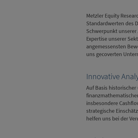
Metzler Equity Resea
Standardwerten des DA
Schwerpunkt unserer A
Expertise unserer Sek
angemessensten Bewer
uns gecoverten Unte
Innovative Ana
Auf Basis historische
finanzmathematischen
insbesondere Cashflow
strategische Einschä
helfen uns bei der Ve