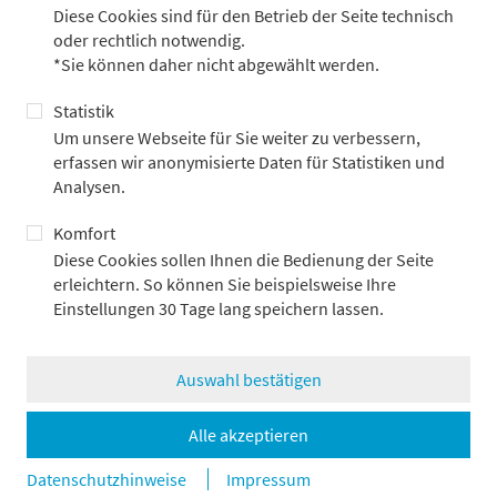
Diese Cookies sind für den Betrieb der Seite technisch
oder rechtlich notwendig.
*Sie können daher nicht abgewählt werden.
Statistik
Um unsere Webseite für Sie weiter zu verbessern,
BRSG II wirkt: Erstmals schließen sich zwei
erfassen wir anonymisierte Daten für Statistiken und
nicht-tarifgebundene Unternehmen einem
Analysen.
Sozialpartnermodell an
Komfort
9.6.2026
Diese Cookies sollen Ihnen die Bedienung der Seite
erleichtern. So können Sie beispielsweise Ihre
Einstellungen 30 Tage lang speichern lassen.
Alle Pressemitteilungen
Auswahl bestätigen
Veröffentlichungen
Alle akzeptieren
Datenschutzhinweise
Impressum