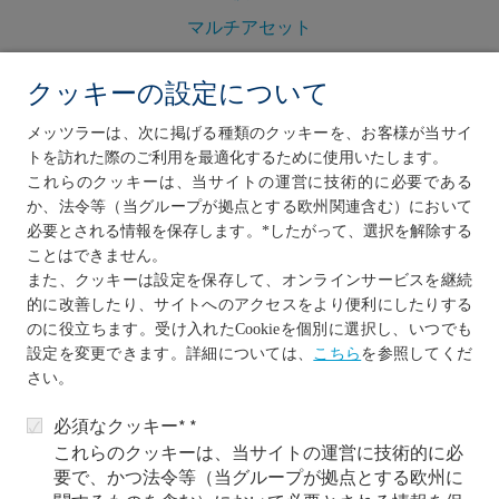
マルチアセット
フロア設定型
クッキーの設定について
絶対収益型
ESG
メッツラーは、次に掲げる種類のクッキーを、お客様が当サイ
トを訪れた際のご利用を最適化するために使用いたします。
これらのクッキーは、当サイトの運営に技術的に必要である
か、法令等（当グループが拠点とする欧州関連含む）において
必要とされる情報を保存します。*したがって、選択を解除する
ことはできません。
また、クッキーは設定を保存して、オンラインサービスを継続
的に改善したり、サイトへのアクセスをより便利にしたりする
のに役立ちます。受け入れたCookieを個別に選択し、いつでも
を参照してくだ
設定を変更できます。詳細については
、
こちら
さい。
必須なクッキー* *
これらのクッキーは、当サイトの運営に技術的に必
要で、かつ法令等（当グループが拠点とする欧州に