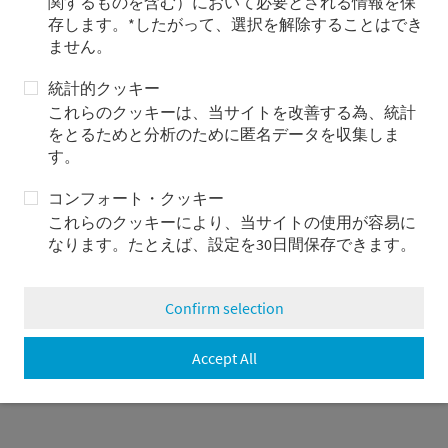
長引く低金利により、投資家は投資目標を達成するため
関するものを含む）において必要とされる情報を保
に、低ボラティリティの投資から、より大きな損失を伴う
存します。*したがって、選択を解除することはでき
可能性のあるボラティリティの高いまたは非流動的な投資
ません。
にシフトしています。危機においてうまく対処するには、
統計的クッキー
信頼できるリスク管理が必要です。
これらのクッキーは、当サイトを改善する為、統計
機関投資家の手掛けるビジネス分野に応じて、リスク管理
をとるためと分析のために匿名データを収集しま
の要件も異なります。フロア設定型戦略のスペシャリスト
す。
として、私たちは顧客の個々のニーズを考慮に入れて、20
年間に及びカスタムメイドのソリューションを提供してき
コンフォート・クッキー
ました。
これらのクッキーにより、当サイトの使用が容易に
なります。たとえば、設定を30日間保存できます。
フロア設定型戦略は、株式および債券の間でルールに従い
動的な配分を行います。目標は、中期で高いリスク調整後
リターンを提供すること、金利の上昇と株価の下落の両方
Confirm selection
に対してポートフォリオのリスクエクスポージャーをコン
トロールすることです。システマティックなアプローチに
Accept All
より、顧客の目標とするリターンとヘッジ目標の達成が可
能と考えます。