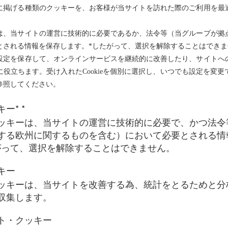
に掲げる種類のクッキーを、お客様が当サイトを訪れた際のご利用を最
録番号 ：関東財務局長（金商）第467号
般社団法人 資産運用業協会
は、当サイトの運営に技術的に必要であるか、法令等（当グループが拠
とされる情報を保存します。*したがって、選択を解除することはできま
設定を保存して、オンラインサービスを継続的に改善したり、サイトへ
役立ちます。受け入れたCookieを個別に選択し、いつでも設定を変
参照してください。
ー* *
ッキーは、当サイトの運営に技術的に必要で、かつ法令
する欧州に関するものを含む）において必要とされる情
がって、選択を解除することはできません。
キー
ッキーは、当サイトを改善する為、統計をとるためと分
収集します。
ト・クッキー