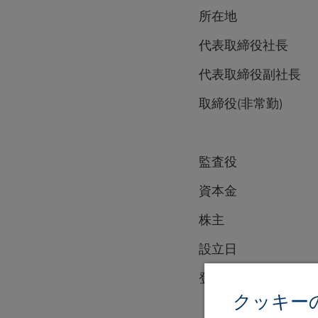
所在地 ：〒100
代表取締役社長
代表取締役副社長
取締役(非常勤)
ゲアハルト・
監査役 ：岩
資本金 
株主 ：メッツ
設立日 ：平成1
登録日 ：平成1
クッキー
（金融商品取