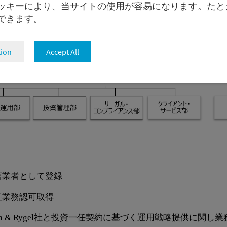
ッキーにより、当サイトの使用が容易になります。たと
存できます。
tion
Accept All
言業者として登録
業務認可
取得
n
&
Rygel
社と投資一任契約に基づく運用戦略提供に関し業