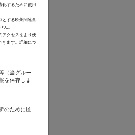
適化するために使用
点とする欧州関連含
せん。
のアクセスをより便
更できます。詳細につ
等（当グルー
報を保存しま
析のために匿