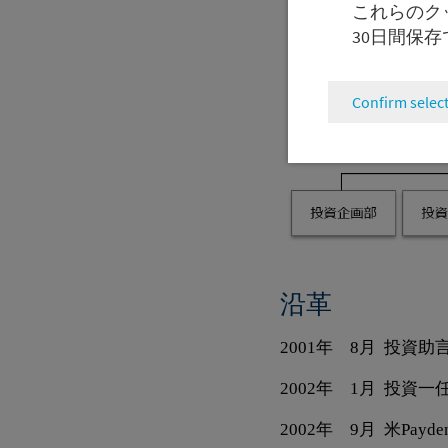
これらのク
30日間保
Confirm selec
沿革
2001
年
8
月 投資助
2002
年
1
月
投資一任
2002
年
9
月 米
Payde