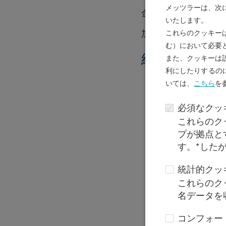
メッツラーは、次
金融商品取引業者登
いたします。
加入協会 ：一
これらのクッキー
む）において必要
組織図
また、クッキーは
利にしたりするのに
を
いては
、
こちら
必須なクッキ
これらのク
プが拠点と
す。*した
統計的クッ
これらのク
名データを
コンフォー