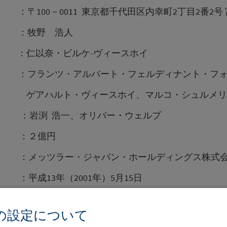
－0011 東京都千代田区内幸町2丁目2番2号 富
 ：牧野 浩人
 ：仁以奈・ビルケ-ヴィースホイ
 ：フランツ・アルバート・フェルディナント・フォ
ヴィースホイ、マルコ・シュルメリ
渕 浩一、オリバー・ウェルプ
：２億円
ラー・ジャパン・ホールディングス株式会
3年（2001年）5月15日
9年（2007年）9月30日 投資運用業、投資
の設定について
引法施行に伴うみなし登録）