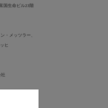
国生命ビル23階
ン・メッツラー、
ッヒ
社
助言・代理業