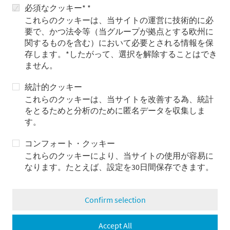
理するための基礎として、私たちは妥協せずに顧客の課題
必須なクッキー* *
に共に向き合います。
これらのクッキーは、当サイトの運営に技術的に必
要で、かつ法令等（当グループが拠点とする欧州に
関するものを含む）において必要とされる情報を保
存します。*したがって、選択を解除することはでき
強みに集中
ません。
統計的クッキー
私たちは専門知識を有するビジネス分野と、顧客にとって
これらのクッキーは、当サイトを改善する為、統計
利益となるリレーションに注力しています。それが長期的
をとるためと分析のために匿名データを収集しま
な関係構築の鍵となります。私たちの強みは預金や融資で
す。
はなく、オーダーメイドの金融サービスであり、規模を追
うのではなく足元を固めることです。
コンフォート・クッキー
これらのクッキーにより、当サイトの使用が容易に
なります。たとえば、設定を30日間保存できます。
新しい解決策を創造
Confirm selection
私たちは、革新とプロダクト設計の最前線にいたいと考え
ています。小規模のプライベートバンクとして、それは競
Accept All