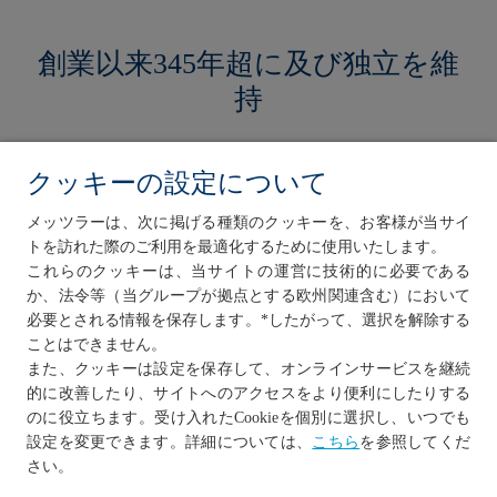
創業以来345年超に及び独立を維
持
クッキーの設定について
メッツラーは中立性および独立したアドバイスを重視して
います。私たちの組織構造は、私たちの行動が私たち自身
メッツラーは、次に掲げる種類のクッキーを、お客様が当サイ
の利益や第三者の影響を受けないことを保証します。私た
トを訪れた際のご利用を最適化するために使用いたします。
ちは専ら顧客の利益のために行動します。
これらのクッキーは、当サイトの運営に技術的に必要である
か、法令等（当グループが拠点とする欧州関連含む）において
必要とされる情報を保存します。*したがって、選択を解除する
顧客に対する責任
ことはできません。
また、クッキーは設定を保存して、オンラインサービスを継続
的に改善したり、サイトへのアクセスをより便利にしたりする
私たちは信頼に基づいて、顧客との密接かつ長期的な関係
のに役立ちます。受け入れたCookieを個別に選択し、いつでも
を築くよう努めています。当社の顧客担当者は、単に担当
を参照してくだ
設定を変更できます。詳細については
、
こちら
であるだけでなく、責任を有しています。革新的でパーソ
さい。
ナライズされたソリューションを開発し、複雑な取引を処