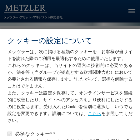
クッキーの設定について
主なグループ企業
メッツラーは、次に掲げる種類のクッキーを、お客様が当サイ
トを訪れた際のご利用を最適化するために使用いたします。
これらのクッキーは、当サイトの運営に技術的に必要である
か、法令等（当グループが拠点とする欧州関連含む）において
必要とされる情報を保存します。*したがって、選択を解除する
ことはできません。
また、クッキーは設定を保存して、オンラインサービスを継続
的に改善したり、サイトへのアクセスをより便利にしたりする
B. Metzler seel. Sohn & Co. AG
のに役立ちます。受け入れたCookieを個別に選択し、いつでも
を参照してくだ
設定を変更できます。詳細については
、
こちら
Metzler Asset Management GmbH
さい。
Metzler Realty Advisors, Inc.
必須なクッキー* *