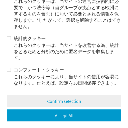
これらのクッキーは、当サイトの運営に技術的に必
Metzler/Payden, LLC
要で、かつ法令等（当グループが拠点とする欧州に
関するものを含む）において必要とされる情報を保
存します。*したがって、選択を解除することはでき
ません。
統計的クッキー
これらのクッキーは、当サイトを改善する為、統計
をとるためと分析のために匿名データを収集しま
す。
メッツラー・グループにつ
コンフォート・クッキー
いて
これらのクッキーにより、当サイトの使用が容易に
日本におけるビジネス
なります。たとえば、設定を30日間保存できます。
メディア
重要事項・各種方針等
Confirm selection
Accept All
重要事項・各種方針等
証券取引等監視委員会＜情報提供窓口＞