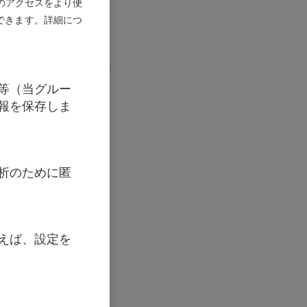
のアクセスをより便
更できます。詳細につ
精神をもってメッツ
として、金融業界内
。 そのたゆまぬ社会
。
等（当グルー
報を保存しま
ーは、戦後に家族と共
国際資本市場業務等に
トナーに就任しまし
銀行は彼のリーダーシ
析のために匿
できました。
フォン・メッツラーの
の息子であるレオン
えば、設定を
てもフリードリヒ・
的に顧客を訪問し、
利点を一般の人々に