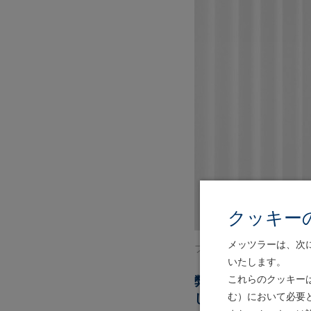
クッキー
メッツラーは、次
フリードリヒ・フォン・メ
いたします。
弊社グループの前当
これらのクッキー
しました。ここに生
む）において必要