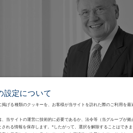
の設定について
に掲げる種類のクッキーを、お客様が当サイトを訪れた際のご利用を最
ッツラー
主であるフリードリヒ・フォン・メッツラーが、11月17
は、当サイトの運営に技術的に必要であるか、法令等（当グループが拠
前賜りましたご厚誼に深謝いたしますとともに、謹んで
とされる情報を保存します。*したがって、選択を解除することはできま