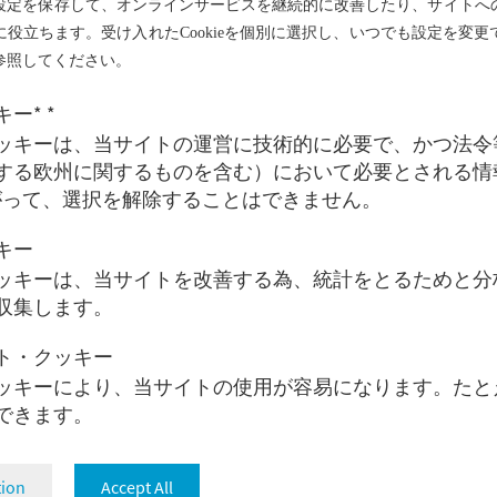
設定を保存して、オンラインサービスを継続的に改善したり、サイトへ
役立ちます。受け入れたCookieを個別に選択し、いつでも設定を変
ン・メッツラーは、50年以上にわたり、誠実さと起業家
参照してください。
その成功に大きく貢献しました。また、献身的な慈善家
国内および海外で広く知られ、尊敬を集める人物でした
ー* *
のビジョンは、人々の心に永続的な印象を残しています
ッキーは、当サイトの運営に技術的に必要で、かつ法令
する欧州に関するものを含む）において必要とされる情
・ドレスデンで生まれたフリードリヒ・フォン・メッツラ
がって、選択を解除することはできません。
戻りました。1962年に高校を卒業後、海外の銀行での
年にメッツラー銀行に入社し、1971年には個人責任パー
キー
降、ドイツの資本市場ビジネスも活気づくと、メッツラー
ッキーは、当サイトを改善する為、統計をとるためと分
専門知識を応用し、市場とともに急速に成長することが
収集します。
の経営権をその子供たちに譲渡し、現在はフリードリヒ・
ト・クッキー
フランツがそれぞれ株式の約40%を所有し、クリストフ
ッキーにより、当サイトの使用が容易になります。たと
ッツラーが20%を所有しています。経営権譲渡後におい
存できます。
は引き続き銀行と密接な関係を維持しました。彼は精力
として宣伝しました。退職後の生活設計における株式の
は、彼にとって重要な課題でした。
tion
Accept All