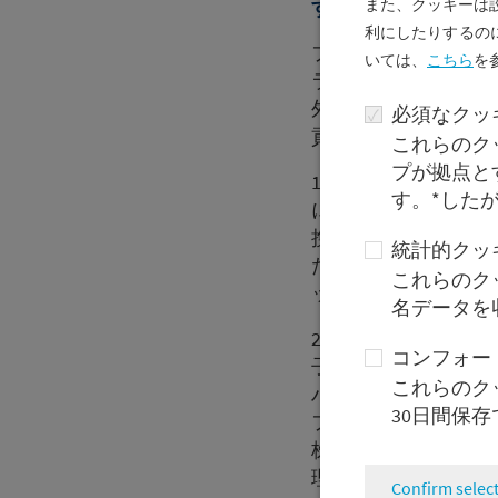
す。
また、クッキーは
利にしたりするのに
フリードリヒ・フォ
を
いては
、
こちら
ラー銀行を主導し、
外を問わず、ドイツ
必須なクッキ
貢献と起業家として
これらのク
プが拠点と
1943年にドイツ
す。*した
にフランクフルトに
携わった後、1969
統計的クッ
た。1970年代以
これらのク
ップの下、伝統的な
名データを
2018年には銀行
コンフォー
子供であるエレナと
これらのク
ハルト・フォン・メ
30日間保
フォン・メッツラー
株式を資本投資の形
理解してもらうこと
Confirm selec