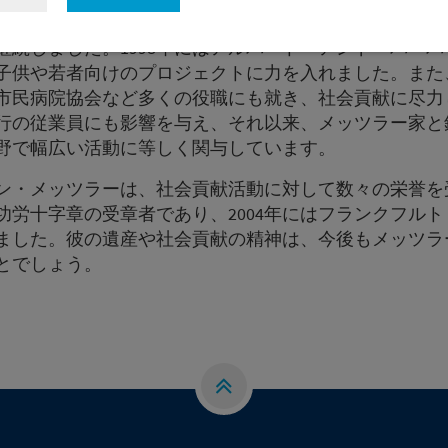
フルト・アム・マインの社会貢献活動も、先祖代々受け
継続しました。1998年にはアルバート・アンド・バー
子供や若者向けのプロジェクトに力を入れました。また
市民病院協会など多くの役職にも就き、社会貢献に尽力
行の従業員にも影響を与え、それ以来、メッツラー家と
野で幅広い活動に等しく関与しています。
ン・メッツラーは、社会貢献活動に対して数々の栄誉を
功労十字章の受章者であり、2004年にはフランクフル
ました。彼の遺産や社会貢献の精神は、今後もメッツラ
とでしょう。