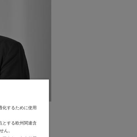
適化するために使用
日に81歳で永眠いた
点とする欧州関連含
お知らせ申し上げま
せん。