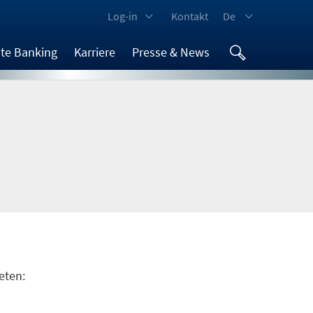
Log-in
Kontakt
De
ate Banking
Karriere
Presse & News
eten: