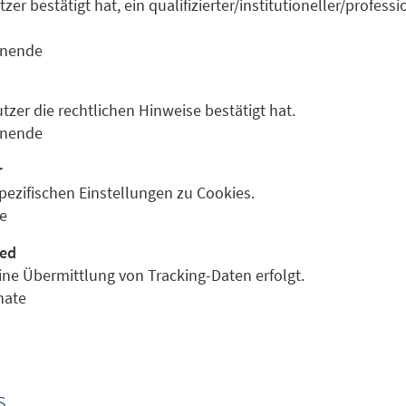
zer bestätigt hat, ein qualifizierter/institutioneller/profess
onende
tzer die rechtlichen Hinweise bestätigt hat.
onende
r
pezifischen Einstellungen zu Cookies.
e
ed
ine Übermittlung von Tracking-Daten erfolgt.
nate
s