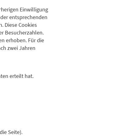
rherigen Einwilligung
en der entsprechenden
h. Diese Cookies
er Besucherzahlen.
en erhoben. Für die
ach zwei Jahren
en erteilt hat.
ie Seite).