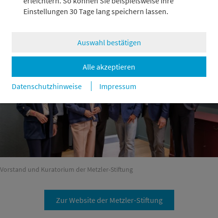
Engagement, bei Bedarf unsere finanzwirtschaftliche und
erleichtern. So können Sie beispielsweise Ihre
unternehmerische Expertise einbringen. Auch unser weit
Einstellungen 30 Tage lang speichern lassen.
verzweigtes Netzwerk kommt den Projekten zugute.
Auswahl bestätigen
Alle akzeptieren
Datenschutzhinweise
Impressum
Vorstand und Kuratorium der Metzler-Stiftung
Zur Website der Metzler-Stiftung