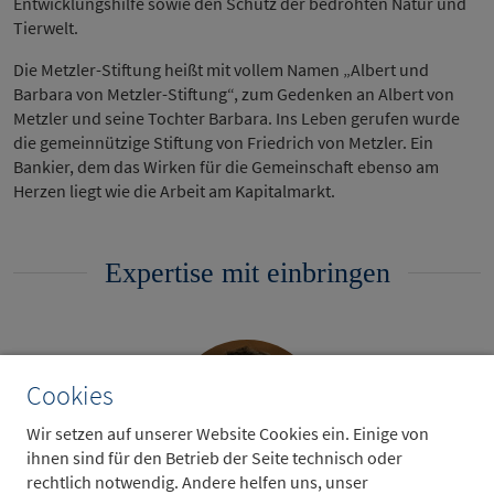
Entwicklungshilfe sowie den Schutz der bedrohten Natur und
Tierwelt.
Die Metzler-Stiftung heißt mit vollem Namen „Albert und
Barbara von Metzler-Stiftung“, zum Gedenken an Albert von
Metzler und seine Tochter Barbara. Ins Leben gerufen wurde
die gemeinnützige Stiftung von Friedrich von Metzler. Ein
Bankier, dem das Wirken für die Gemeinschaft ebenso am
Herzen liegt wie die Arbeit am Kapitalmarkt.
Expertise mit einbringen
Cookies
Wir setzen auf unserer Website Cookies ein. Einige von
ihnen sind für den Betrieb der Seite technisch oder
rechtlich notwendig. Andere helfen uns, unser