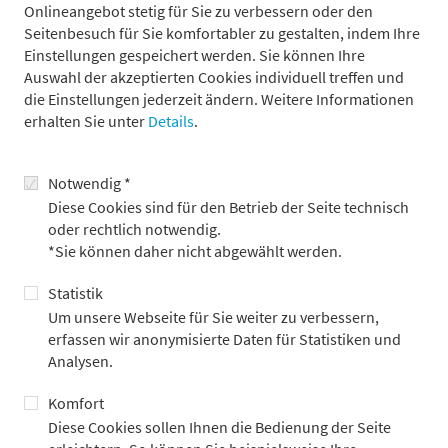
Onlineangebot stetig für Sie zu verbessern oder den
Seitenbesuch für Sie komfortabler zu gestalten, indem Ihre
Das Stiftungsmotto „Gutes vermögen“ wirkt in zwei
Einstellungen gespeichert werden. Sie können Ihre
Richtungen. Zum einen leisten wir finanzielle
Auswahl der akzeptierten Cookies individuell treffen und
Unterstützung. Zum anderen bringen wir uns
die Einstellungen jederzeit ändern. Weitere Informationen
persönlich mit Rat und Tat in die Stiftungsprojekte ein.
erhalten Sie unter
Details
.
Notwendig *
Sylvia von Metzler
Diese Cookies sind für den Betrieb der Seite technisch
Vorstandsvorsitzende der Metzler-Stiftung
oder rechtlich notwendig.
*Sie können daher nicht abgewählt werden.
Statistik
Durch die Gründerfamilie Metzler ist die Stiftung dem
Um unsere Webseite für Sie weiter zu verbessern,
Bankhaus Metzler eng verbunden. Die Familie Metzler
erfassen wir anonymisierte Daten für Statistiken und
engagiert sich im Vorstand und im Kuratorium und jedem
Analysen.
Projekt steht ehrenamtlich eine Mitarbeiterin oder ein
Komfort
Mitarbeiter des Bankhauses oder ein Mitglied von Vorstand
oder Kuratorium zur Seite. So können wir, neben persönlichem
Diese Cookies sollen Ihnen die Bedienung der Seite