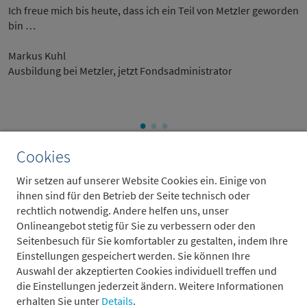
Ich freue mich bis heute, dass ich ein Teil von Metzler geworden
bin …
Markus Kuhl
Ausbildung bei Metzler, jetzt Fondsadministrator
Cookies
Studenten und Absolventen
Wir setzen auf unserer Website Cookies ein. Einige von
ihnen sind für den Betrieb der Seite technisch oder
rechtlich notwendig. Andere helfen uns, unser
Onlineangebot stetig für Sie zu verbessern oder den
Seitenbesuch für Sie komfortabler zu gestalten, indem Ihre
Einstellungen gespeichert werden. Sie können Ihre
Auswahl der akzeptierten Cookies individuell treffen und
die Einstellungen jederzeit ändern. Weitere Informationen
erhalten Sie unter
Details
.