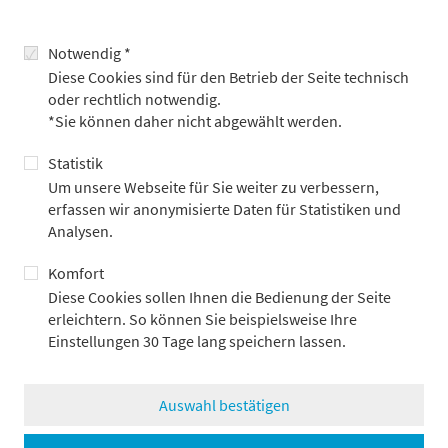
Notwendig *
Diese Cookies sind für den Betrieb der Seite technisch
oder rechtlich notwendig.
*Sie können daher nicht abgewählt werden.
Eigenständig und kreativ
Statistik
Mein persönliches Highlight war definitiv das Mitarbeiterfest.
Um unsere Webseite für Sie weiter zu verbessern,
Es ist immer wieder schön, die Veranstaltung, die man seit
erfassen wir anonymisierte Daten für Statistiken und
Wochen plant, endlich miterleben zu dürfen ...
Analysen.
Nina Tauber
Komfort
Praktikum Veranstaltungsmanagement
Diese Cookies sollen Ihnen die Bedienung der Seite
erleichtern. So können Sie beispielsweise Ihre
Einstellungen 30 Tage lang speichern lassen.
Auswahl bestätigen
Berufserfahrene