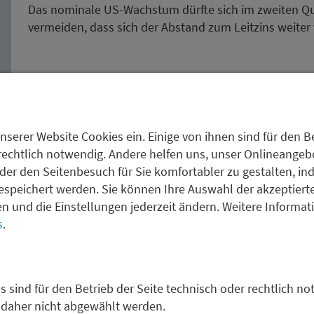
Das nominale US-Wachstum dürfte sich im zweiten Qua
vermeiden, dass sich der Abstand zum Leitzins weiter 
Verantwortung, Sicherheit und Perspek
nserer Website Cookies ein. Einige von ihnen sind für den Be
rechtlich notwendig. Andere helfen uns, unser Onlineangebot
Innovationsmotor für die bAV
der den Seitenbesuch für Sie komfortabler zu gestalten, in
23.07.2026
espeichert werden. Sie können Ihre Auswahl der akzeptiert
Asset Management, Institutionelle Anleger, News
fen und die Einstellungen jederzeit ändern. Weitere Informa
Neue Sozialpartnermodelle in der Gesundheitswirts
s
.
die Zukunft der betrieblichen Altersversorgung. Beid
s sind für den Betrieb der Seite technisch oder rechtlich no
 daher nicht abgewählt werden.