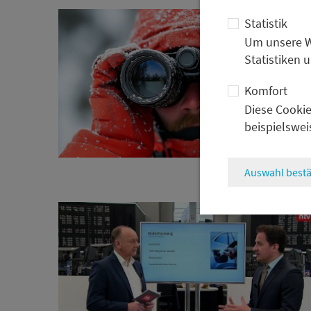
Statistik
Um unsere We
Statistiken 
Komfort
Diese Cookie
beispielswei
Auswahl bestä