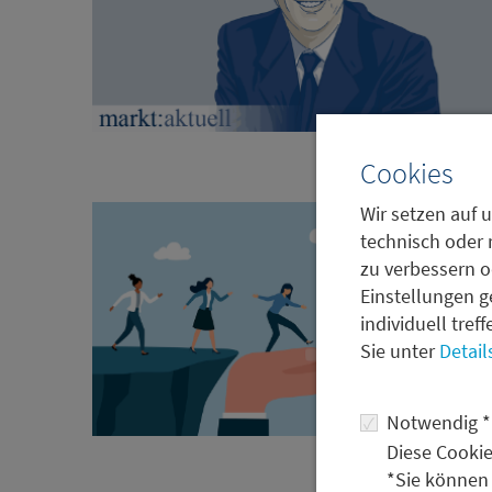
Cookies
Wir setzen auf u
technisch oder 
zu verbessern o
Einstellungen g
individuell tref
Sie unter
Detail
Notwendig *
Diese Cookie
*Sie können