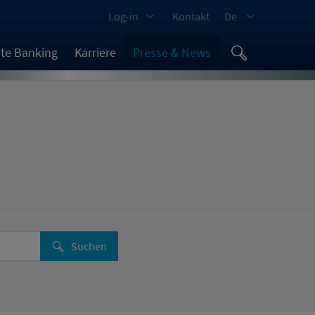
Log-in
Kontakt
De
ate Banking
Karriere
Presse & News
Suchen