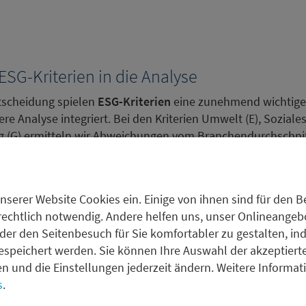
ESG-Kriterien in die Analyse
ntscheidung spielen
ESG-Kriterien
eine zunehmend wichtige
ere Analyse integriert. Bei den Kriterien Umwelt (E), Soziale
(G) ermitteln wir Abweichungen vom Branchendurchschnit
Indicator
(NTRI) berücksichtigt sowohl die aktuelle Treibha
ät der aktuellen Produktpalette eines Unternehmens mit de
werden die bereits ergriffenen Maßnahmen und die Fähigke
nserer Website Cookies ein. Einige von ihnen sind für den Be
isiken anzugehen.
rechtlich notwendig. Andere helfen uns, unser Onlineangebot
der den Seitenbesuch für Sie komfortabler zu gestalten, in
espeichert werden. Sie können Ihre Auswahl der akzeptiert
fen und die Einstellungen jederzeit ändern. Weitere Informa
Produkte
s
.