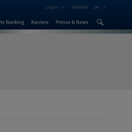
Log-in
Kontakt
De
ate Banking
Karriere
Presse & News