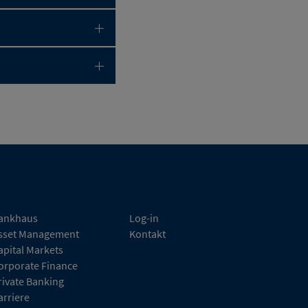
ankhaus
Log-in
sset Management
Kontakt
apital Markets
orporate Finance
rivate Banking
arriere