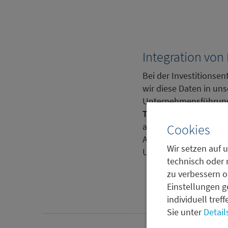
Integration von 
Bei der Investitionse
wir diese Daten in uns
Unternehmensführung 
Transformation Risk 
auch die Kompatibilit
Cookies
Außerdem einbezogen 
Wir setzen auf u
Unternehmens, Klimar
technisch oder 
zu verbessern o
Einstellungen g
individuell tref
Sie unter
Detail