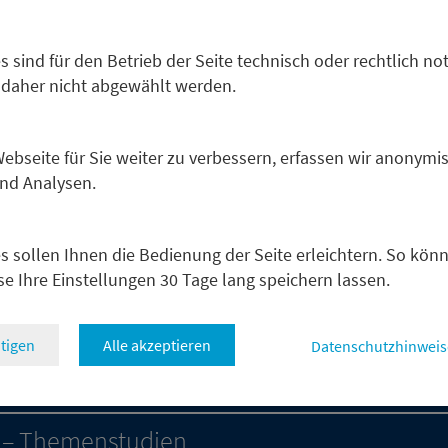
s sind für den Betrieb der Seite technisch oder rechtlich no
h
 daher nicht abgewählt werden.
gy Insight
bseite für Sie weiter zu verbessern, erfassen wir anonymis
und Analysen.
ategie-Produkt enthält unsere Sicht zur Entwicklung der We
htigung des deutschen Aktienmarktes. Besondere Aufmerk
nderungen der Konsensus-Schätztrends für die wesentliche
s sollen Ihnen die Bedienung der Seite erleichtern. So kön
der Weltkapitalmärkte. Die Analyse mündet in unsere
se Ihre Einstellungen 30 Tage lang speichern lassen.
fehlungen sowie unsere strategische Top-Ten-Aktienempfe
tigen
Alle akzeptieren
Datenschutzhinweis
rnehmensanalysen
l – Themenstudien