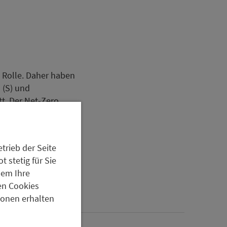
 Rolle. Daher haben
s (S) und
t. Der Net-Zero
usgasemission als
n Klimazielen.
it des
trieb der Seite
 stetig für Sie
dem Ihre
en Cookies
tionen erhalten