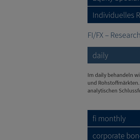
Individuelles 
FI/FX – Researc
daily
Im daily behandeln wi
und Rohstoffmärkten.
analytischen Schluss
fi monthly
corporate bon