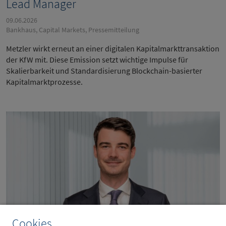
Lead Manager
09.06.2026
Bankhaus, Capital Markets, Pressemitteilung
Metzler wirkt erneut an einer digitalen Kapitalmarkttransaktion
der KfW mit. Diese Emission setzt wichtige Impulse für
Skalierbarkeit und Standardisierung Blockchain-basierter
Kapitalmarktprozesse.
Cookies