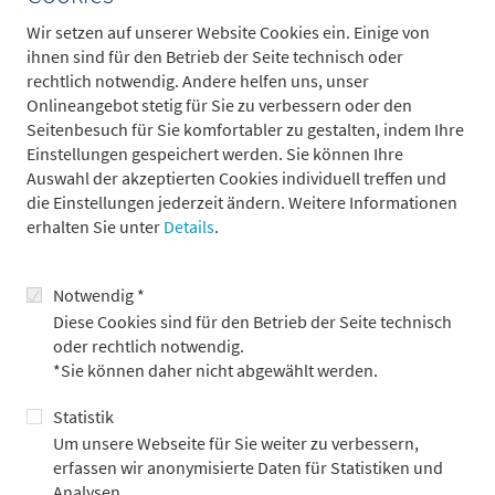
Wir setzen auf unserer Website Cookies ein. Einige von
Metzler Asset Management verstärkt
ihnen sind für den Betrieb der Seite technisch oder
Wholesale-Team
rechtlich notwendig. Andere helfen uns, unser
Onlineangebot stetig für Sie zu verbessern oder den
26.05.2026
Seitenbesuch für Sie komfortabler zu gestalten, indem Ihre
Asset Management, Institutionelle Anleger, Pressemitteilung
Einstellungen gespeichert werden. Sie können Ihre
Das Wholesale-Segment ist seit vielen Jahren ein zentraler
Auswahl der akzeptierten Cookies individuell treffen und
Bestandteil unserer Vertriebsstrategie und gewinnt aktuell
die Einstellungen jederzeit ändern. Weitere Informationen
nochmals deutlich an Bedeutung
erhalten Sie unter
Details
.
Notwendig *
Diese Cookies sind für den Betrieb der Seite technisch
oder rechtlich notwendig.
*Sie können daher nicht abgewählt werden.
Statistik
Um unsere Webseite für Sie weiter zu verbessern,
erfassen wir anonymisierte Daten für Statistiken und
Analysen.