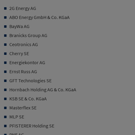
2G Energy AG
ABO Energy GmbH & Co. KGaA
BayWa AG
Branicks Group AG
Ceotronics AG
Cherry SE
Energiekontor AG
Ernst Russ AG
GFT Technologies SE
Hornbach Holding AG & Co. KGaA
KSB SE & Co. KGaA
Masterflex SE
MLP SE
PFISTERER Holding SE
PNE AG