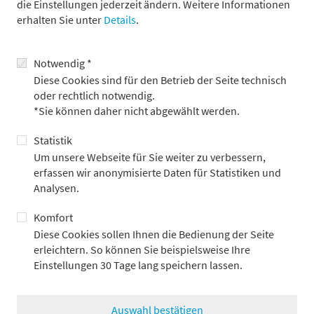
die Einstellungen jederzeit ändern. Weitere Informationen
erhalten Sie unter
Details
.
8. Ein Vorstandsmitglied oder Mitarbeiter von Metzler und/oder
mit Metzler verbundener Unternehmen ist Mitglied des
Aufsichtsrats oder eines anderen Gremiums des Emittenten
Notwendig *
Diese Cookies sind für den Betrieb der Seite technisch
Deutsche Börse AG
oder rechtlich notwendig.
DWS Group GmbH & Co. KGaA
*Sie können daher nicht abgewählt werden.
Fraport AG
Statistik
9. Ein Mitarbeiter des Emittenten gehört dem Aufsichtsrat oder
Um unsere Webseite für Sie weiter zu verbessern,
Beirat von Metzler und/oder mit Metzler verbundener
erfassen wir anonymisierte Daten für Statistiken und
Unternehmen an.
Analysen.
10. Der bei Metzler für den Emittenten zuständige Analyst oder
Komfort
eine an der Erstellung der Empfehlung beteiligte Person hält
Diese Cookies sollen Ihnen die Bedienung der Seite
Finanzinstrumente des Emittenten oder hat andere Interessen
erleichtern. So können Sie beispielsweise Ihre
an dem Emittenten, die Interessenkonflikte begründen
Einstellungen 30 Tage lang speichern lassen.
können.
11. Metzler, mit Metzler verbundenen Unternehmen oder
Auswahl bestätigen