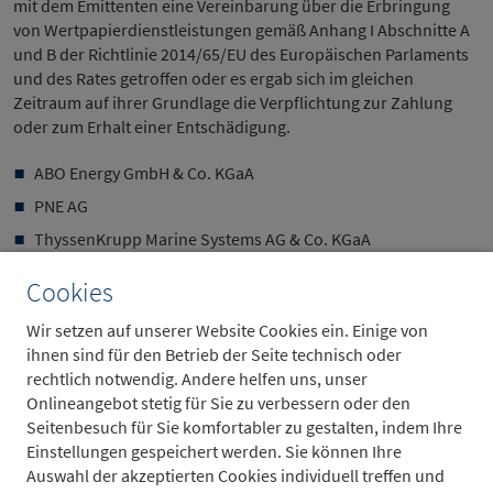
mit dem Emittenten eine Vereinbarung über die Erbringung
von Wertpapierdienstleistungen gemäß Anhang I Abschnitte A
und B der Richtlinie 2014/65/EU des Europäischen Parlaments
und des Rates getroffen oder es ergab sich im gleichen
Zeitraum auf ihrer Grundlage die Verpflichtung zur Zahlung
oder zum Erhalt einer Entschädigung.
ABO Energy GmbH & Co. KGaA
PNE AG
ThyssenKrupp Marine Systems AG & Co. KGaA
7. Metzler und/oder mit Metzler verbundene Unternehmen
Cookies
erwarten von der Gesellschaft in den nächsten drei Monaten
Wir setzen auf unserer Website Cookies ein. Einige von
eine Vergütung für die Erbringung von
ihnen sind für den Betrieb der Seite technisch oder
Wertpapierdienstleistungen gemäß Anhang I Abschnitte A und
rechtlich notwendig. Andere helfen uns, unser
B der Richtlinie 2014/65/EU des Europäischen Parlaments und
Onlineangebot stetig für Sie zu verbessern oder den
des Rates.
Seitenbesuch für Sie komfortabler zu gestalten, indem Ihre
Einstellungen gespeichert werden. Sie können Ihre
ABO Energy GmbH & Co. KGaA
Auswahl der akzeptierten Cookies individuell treffen und
ThyssenKrupp Marine Systems AG & Co. KGaA