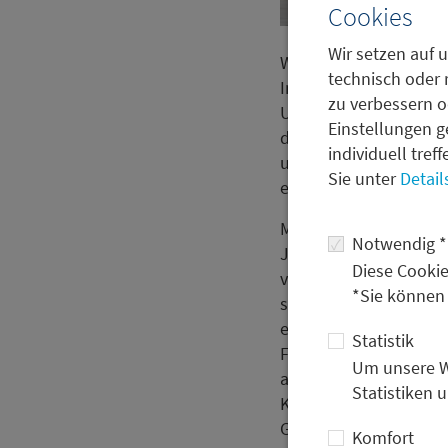
Cookies
Wir setzen auf u
Während meines Studiu
technisch oder 
Industrieunternehmen
zu verbessern o
Unternehmensberatung 
Einstellungen g
das Praktikum im Metz
individuell tref
und der Unabhängigke
Sie unter
Detail
entgegen aktueller Tre
Mit dem Motto „Neues 
Notwendig *
Januar gemeinsam mit 
Diese Cookie
von einem Paten, von 
*Sie können
sich jeder Senior die Z
erfuhr und in dem sie 
Statistik
Finance arbeitet. Die
Um unsere We
allerdings denkt, dass
Statistiken 
Klima, das durch die 
Gegenseitige Unterstü
Komfort