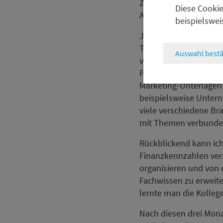
Zeiten war immer Zeit 
Diese Cookie
Anregungen.
beispielswei
Jeder Tag während me
Teilnahme an einer B
Auswahl bestä
verschiedenen Datenb
Präsentationen vertrau
Marketing-Unterlagen 
beispielsweise Untern
viele verschiedene Br
mit Themen verbunden
Rückblickend kann ich
Finanzkennzahlen vermi
organisieren und von
Fachwissen zu erweite
lernte man die Kolle
Nach diesen drei Monat