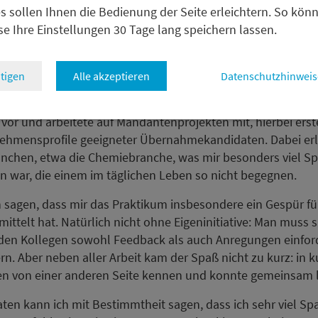
für ein kurzes „Danke!“ – und die Türen standen stets offen
s sollen Ihnen die Bedienung der Seite erleichtern. So kön
se Ihre Einstellungen 30 Tage lang speichern lassen.
ines Praktikums war anders und vor allem abwechslungsre
loomberg-Schulung erfuhr ich Wissenswertes über den Umg
tigen
Alle akzeptieren
Datenschutzhinweis
anken und machte mich mit diversen Vorlagen für Berech
t. Darüber hinaus bearbeitete ich Researchaufträge, bereit
vor und arbeitete auf Mandantenprojekten mit, hierbei erste
ehmensprofile geeigneter Übernahmekandidaten. Dabei erla
anchen, etwa die Chemiebranche, was mir besonders viel Sp
 war, die einem im täglichen Leben so nicht begegnen.
 sagen, dass mir das Praktikum insbesondere ein Gespür fü
ttelt hat. Natürlich nicht ohne Eigeninitiative: Man muss 
 den Kollegen sowohl Feedback als auch Anregungen einfor
rn. Aber neben aller Arbeit kam der Spaß nicht zu kurz: in 
gen von einer anderen Seite kennen und konnte gemeinsam
en kann ich mit Bestimmtheit sagen, dass ich sehr viel Spa