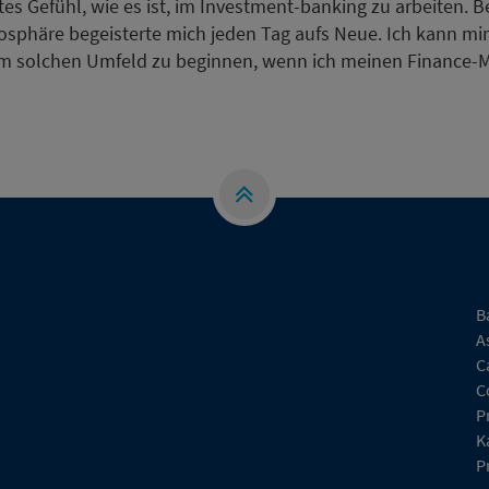
es Gefühl, wie es ist, im Investment-banking zu arbeiten. 
osphäre begeisterte mich jeden Tag aufs Neue. Ich kann mir 
em solchen Umfeld zu beginnen, wenn ich meinen Finance-M
B
A
C
C
P
K
P