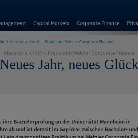
Management
Capital Markets
Corporate Finance
Priv
xis
Alexandra Knoth – Praktikum Metzler Corporate Finance
Alexandra Knoth – Praktikum Metzler Corporate Finance
Neues Jahr, neues Glüc
e ihre Bachelorprüfung an der Universität Mannheim in
hre ab und ist derzeit im Gap-Year zwischen Bachelor- un
017 ein dreimonatiges Praktikum bei Metzler Corporate Fi