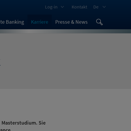
Log-in
Kontakt
De
ate Banking
Karriere
Presse & News
k
d Masterstudium. Sie
nance.