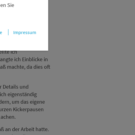
 für Fragen oder
nen Sie
ich: Neben der
ang mit
e
Impressum
nungen und
ete Pitch- und
llte ich
ngte ich Einblicke in
aß machte, da dies oft
r Details und
sich eigenständig
dern, um das eigene
kurzen Kickerpausen
 lachen.
ß an der Arbeit hatte.