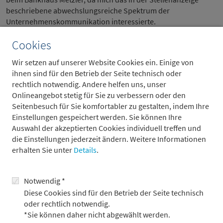
beschriebene abwechslungsreiche Spektrum der
Unternehmenskommunikation interessierte.
Kurze Zeit später lud mich Metzler zu einem
Cookies
Bewerbungsgespräch nach Frankfurt am Main ein. Es war ein
sehr offenes und angenehmes Gespräch mit zwei Mitarbeite­
Wir setzen auf unserer Website Cookies ein. Einige von
rinnen aus der Personalabteilung und aus der
ihnen sind für den Betrieb der Seite technisch oder
Unternehmenskommunikation. In dem Gespräch nahmen mir
rechtlich notwendig. Andere helfen uns, unser
beide zudem die Bedenken, dass ich durch mein
Onlineangebot stetig für Sie zu verbessern oder den
geisteswissenschaftliches Studium als „Quereinsteigerin“
Seitenbesuch für Sie komfortabler zu gestalten, indem Ihre
gelten würde – in der Unternehmenskommunikation gibt es
Einstellungen gespeichert werden. Sie können Ihre
beispielsweise Mitarbeiter mit einem Studienabschluss in
Auswahl der akzeptierten Cookies individuell treffen und
Kunstpädagogik, Geografie, Altphilologie oder Ethnologie. Nur
die Einstellungen jederzeit ändern. Weitere Informationen
wenige Tage später bekam ich die Zusage für das Praxisjahr in
erhalten Sie unter
Details
.
der Unternehmenskommunikation.
Einen Monat später begann ich beim Bankhaus Metzler. Am
Notwendig *
ersten Tag wartete bereits eine Mappe voller Projekte auf mich,
Diese Cookies sind für den Betrieb der Seite technisch
das war anfangs natürlich viel, meine Kolleginnen und Kollegen
oder rechtlich notwendig.
waren aber von Beginn an hilfsbereit und sehr offen, und so
*Sie können daher nicht abgewählt werden.