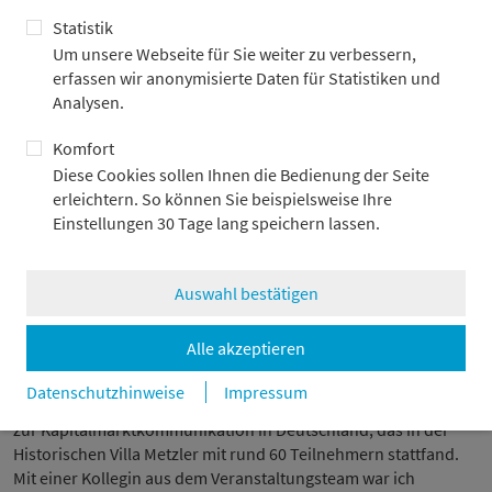
fand ich mich schnell in meinen Aufgaben zurecht. Zu meinen
Hauptaufgaben zählte die klassische Pressearbeit, wie die
Statistik
Abwicklung von Interviewanfragen und die Vor- und
Um unsere Webseite für Sie weiter zu verbessern,
Nachbereitung der Interviews. Dazu kam die Organisation von
erfassen wir anonymisierte Daten für Statistiken und
Pressegesprächen mit Experten aus dem Bankhaus zu
Analysen.
aktuellen finanzmarktrelevanten Themen. Darüber hinaus
verfasste ich Briefe, Reden und Textbeiträge und lernte so, wie
Komfort
Ghostwriter arbeiten. Besonders spannend fand ich, dass ich
Diese Cookies sollen Ihnen die Bedienung der Seite
mich intensiv mit den unterschiedlichsten Themen
erleichtern. So können Sie beispielsweise Ihre
auseinandersetzen musste. Hierfür tauschte ich mich mit den
Einstellungen 30 Tage lang speichern lassen.
unterschiedlichen Fachabteilungen aus und bekam so einen
Einblick in die Arbeit der einzelnen Geschäftsfelder der Bank.
Daneben kümmerte ich mich um organisatorische und
Auswahl bestätigen
administrative Aufgaben, wie Terminkoordination und die
Pflege der datenbankgestützten Presseverteiler.
Alle akzeptieren
Zudem übernahm ich die Betreuung eines größeren Projekts,
Datenschutzhinweise
Impressum
wie die Organisation von „Investors Darling“, einem Workshop
zur Kapitalmarktkommunikation in Deutschland, das in der
Historischen Villa Metzler mit rund 60 Teilnehmern stattfand.
Mit einer Kollegin aus dem Veranstaltungsteam war ich