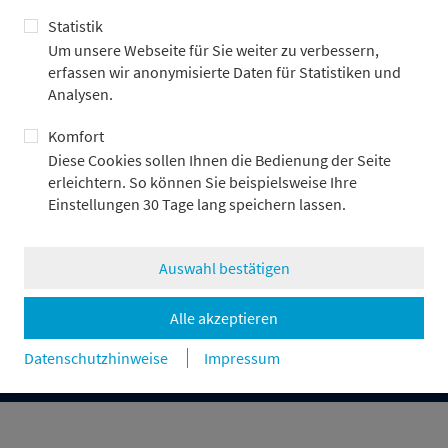
Statistik
Um unsere Webseite für Sie weiter zu verbessern,
erfassen wir anonymisierte Daten für Statistiken und
Bankhaus
Log-in
Analysen.
Asset Management
Kontakt
Capital Markets
Komfort
Corporate Finance
Diese Cookies sollen Ihnen die Bedienung der Seite
Private Banking
erleichtern. So können Sie beispielsweise Ihre
Karriere
Einstellungen 30 Tage lang speichern lassen.
Presse & News
Auswahl bestätigen
Impressum
Datenschutz
Rechtliche Hinweise & Compliance
Alle akzeptieren
Disclosures
Cookie-Einstellungen
Datenschutzhinweise
Impressum
© Metzler