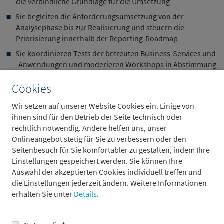
die verbindliche Grundlage für die Umsetzung
Sie begleiten die Anforderungsumsetzung von der
Analysephase bis zur Realisierung und steuern die
Priorisierung innerhalb der Reporting-Roadmap
Sie koordinieren Tests der betreuten Business-Services und
-Anwendungen und moderieren Workshops in Abstimmung
mit den Stakeholdern
Cookies
Sie arbeiten in einem agilen Domänenteam gemeinsam mit
Entwicklern und Anwendungsmanagern und fungieren als
Wir setzen auf unserer Website Cookies ein. Einige von
Bindeglied zwischen Business und IT
ihnen sind für den Betrieb der Seite technisch oder
rechtlich notwendig. Andere helfen uns, unser
Onlineangebot stetig für Sie zu verbessern oder den
Ihre Vorteile bei Metzler
Seitenbesuch für Sie komfortabler zu gestalten, indem Ihre
Einstellungen gespeichert werden. Sie können Ihre
Auswahl der akzeptierten Cookies individuell treffen und
die Einstellungen jederzeit ändern. Weitere Informationen
Gestaltungsspielraum und die Möglichkeit, einen Mehrwert
erhalten Sie unter
Details
.
zu schaffen
Eine positive Arbeitskultur