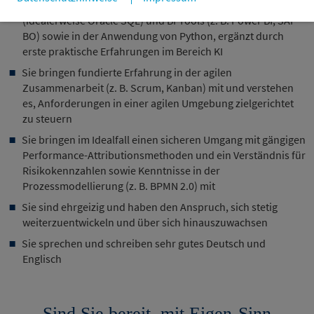
Datenmodellierung, im Umgang mit Datenbanken
(idealerweise Oracle SQL) und BI-Tools (z. B. Power BI, SAP
BO) sowie in der Anwendung von Python, ergänzt durch
erste praktische Erfahrungen im Bereich KI
Sie bringen fundierte Erfahrung in der agilen
Zusammenarbeit (z. B. Scrum, Kanban) mit und verstehen
es, Anforderungen in einer agilen Umgebung zielgerichtet
zu steuern
Sie bringen im Idealfall einen sicheren Umgang mit gängigen
Performance-Attributionsmethoden und ein Verständnis für
Risikokennzahlen sowie Kenntnisse in der
Prozessmodellierung (z. B. BPMN 2.0) mit
Sie sind ehrgeizig und haben den Anspruch, sich stetig
weiterzuentwickeln und über sich hinauszuwachsen
Sie sprechen und schreiben sehr gutes Deutsch und
Englisch
Sind Sie bereit, mit Eigen-Sinn