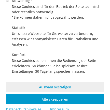
Notwendig *
Strukturiertes und mehr-moduliges Onboarding durch das
Diese Cookies sind für den Betrieb der Seite technisch
Metzler Patenkonzept
oder rechtlich notwendig.
Möglichkeit zum mobilen Arbeiten auch im EU-Ausland
*Sie können daher nicht abgewählt werden.
Wertvolle Benefits und individuelle Weiterbildung
Statistik
Um unsere Webseite für Sie weiter zu verbessern,
erfassen wir anonymisierte Daten für Statistiken und
Ihr Eigen-Profil
Analysen.
Komfort
Diese Cookies sollen Ihnen die Bedienung der Seite
Sie haben ein abgeschlossenes Hochschulstudium der
erleichtern. So können Sie beispielsweise Ihre
Wirtschaftswissenschaften, Wirtschaftsinformatik oder
Einstellungen 30 Tage lang speichern lassen.
einer vergleichbaren Fachrichtung und verfügen über
mehrjährige Berufs- und Projekterfahrung im Finanzsektor
(z. B. Asset Management, KVG, Banking) oder Consulting;
Auswahl bestätigen
idealerweise haben Sie dabei bereits als Business Analyst
oder in den Bereichen BI, Reporting oder Data Analytics
gearbeitet
Alle akzeptieren
Sie verfügen über fundierte Kenntnisse in der
Datenschutzhinweise
Impressum