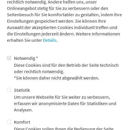
rechtlich notwendig. Andere helfen uns, unser
Onlineangebot stetig für Sie zu verbessern oder den
Seitenbesuch für Sie komfortabler zu gestalten, indem Ihre
Ihre Vorteile bei Metzler
Einstellungen gespeichert werden. Sie können Ihre
Auswahl der akzeptierten Cookies individuell treffen und
die Einstellungen jederzeit ändern. Weitere Informationen
erhalten Sie unter
Details
.
Gestaltungsspielraum und die Möglichkeit, einen Mehrwert
zu schaffen
Eine positive Arbeitskultur
Notwendig *
Diese Cookies sind für den Betrieb der Seite technisch
Strukturiertes und mehr-moduliges Onboarding durch das
oder rechtlich notwendig.
Metzler Patenkonzept
*Sie können daher nicht abgewählt werden.
Möglichkeit zum mobilen Arbeiten auch im EU-Ausland
Wertvolle Benefits und individuelle Weiterbildung
Statistik
Um unsere Webseite für Sie weiter zu verbessern,
erfassen wir anonymisierte Daten für Statistiken und
Analysen.
Ihr Eigen-Profil
Komfort
Diese Cookies sollen Ihnen die Bedienung der Seite