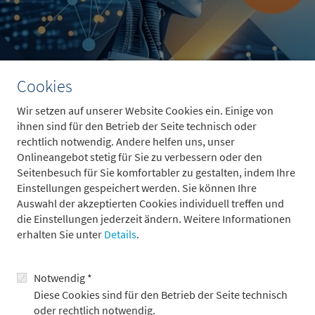
Cookies
Wir setzen auf unserer Website Cookies ein. Einige von
ihnen sind für den Betrieb der Seite technisch oder
Der Weltraum ist kein fernes Zukunftsthema mehr, sondern
rechtlich notwendig. Andere helfen uns, unser
entwickelt sich zur neuen Infrastruktur der Weltwirtschaft.
Onlineangebot stetig für Sie zu verbessern oder den
Satellitenkonstellationen, wiederverwendbare Raketen und
Seitenbesuch für Sie komfortabler zu gestalten, indem Ihre
datengetriebene Geschäftsmodelle werden die Space Economy
Einstellungen gespeichert werden. Sie können Ihre
bis 2035 auf rund 1,8 Billionen US-Dollar wachsen lassen – und
Auswahl der akzeptierten Cookies individuell treffen und
das deutlich schneller als das globale BIP.
die Einstellungen jederzeit ändern. Weitere Informationen
erhalten Sie unter
Details
.
Mit dem Börsengang von SpaceX rückt die Branche zusätzlich
ins Rampenlicht. Interessant für Anleger: Attraktive
Möglichkeiten liegen oft nicht bei den Raketenbauern selbst,
Notwendig *
sondern bei Zulieferern, Tech-Giganten und europäischen
Diese Cookies sind für den Betrieb der Seite technisch
Luft- und Raumfahrtunternehmen. Gleichzeitig müssen
oder rechtlich notwendig.
Kapitalintensität, Regulierung und ESG-Risiken berücksichtigt