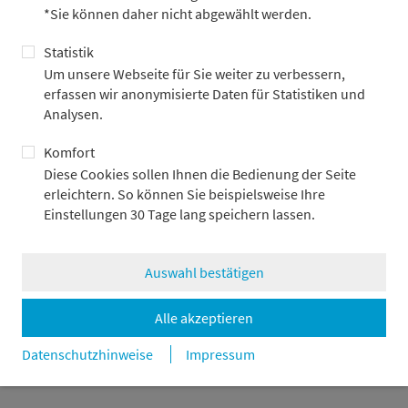
*Sie können daher nicht abgewählt werden.
werden.
Statistik
Das aktuelle portfolio:update megatrends analysiert die
strukturellen Trends und zentralen Akteure der Space
Um unsere Webseite für Sie weiter zu verbessern,
Economy.
erfassen wir anonymisierte Daten für Statistiken und
Analysen.
Komfort
Diese Cookies sollen Ihnen die Bedienung der Seite
Detailliert informiert
erleichtern. So können Sie beispielsweise Ihre
„Die letzte Grenze“ – die ökonomische Erschließung des
Einstellungen 30 Tage lang speichern lassen.
Weltraums
portfolio:update megatrends
Auswahl bestätigen
3.6.2026
PDF — 1 MB
Alle akzeptieren
zurück
Datenschutzhinweise
Impressum