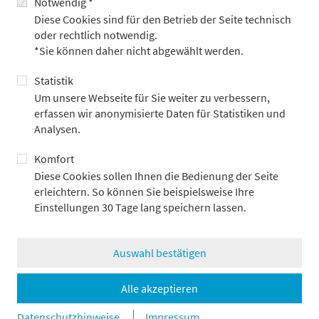
Notwendig *
Diese Cookies sind für den Betrieb der Seite technisch
Quellen: Refinitiv Datastream, Metzler
oder rechtlich notwendig.
Stand: 24.6.2025
*Sie können daher nicht abgewählt werden.
In unseren diskretionären Multi-Asset-Strategien antworten
Statistik
wir auf diesen Regime-Wechsel mit Weitblick. Die US-Allokation
Um unsere Webseite für Sie weiter zu verbessern,
sowohl in Aktien als auch in Anleihen wurde spürbar reduziert.
erfassen wir anonymisierte Daten für Statistiken und
Langlaufende Treasuries wurden sukzessive abgebaut und
Analysen.
deutsche Bundesanleihen im Gegenzug aufgestockt, ohne die
Duration des Gesamtportfolios zu verändern.
Komfort
Diese Cookies sollen Ihnen die Bedienung der Seite
Ergänzt wird diese Neuausrichtung durch inflationsgeschützte
erleichtern. So können Sie beispielsweise Ihre
Anleihen, die gegen reale Kaufkraftverluste absichern. Unsere
Einstellungen 30 Tage lang speichern lassen.
Goldquote haben wir konsequent erhöht – inzwischen bis auf
eine Allokation nahe der strategischen Obergrenze. Gold
schützt vor systemischen Risiken, stabilisiert in geopolitischen
Auswahl bestätigen
Krisen und fungiert zunehmend als Währungsersatz in einer
fragilen globalen Ordnung. Damit wird Gold zum Sinnbild einer
Alle akzeptieren
neuen Ära strategischer Resilienz und struktureller
Portfoliodiversifikation. Auf der Währungsseite haben wir
Datenschutzhinweise
Impressum