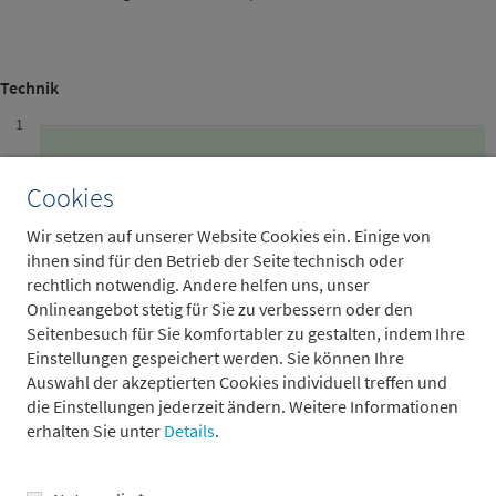
Technik
1
Cookies
Wir setzen auf unserer Website Cookies ein. Einige von
0
ihnen sind für den Betrieb der Seite technisch oder
rechtlich notwendig. Andere helfen uns, unser
Onlineangebot stetig für Sie zu verbessern oder den
Seitenbesuch für Sie komfortabler zu gestalten, indem Ihre
Einstellungen gespeichert werden. Sie können Ihre
-1
Auswahl der akzeptierten Cookies individuell treffen und
Jan '25
Feb '25
Mär '25
Apr '25
Mai '25
Jun '25
die Einstellungen jederzeit ändern. Weitere Informationen
erhalten Sie unter
Details
.
Markttiefe
Marktbreite
Risikotoleranz
Antizyklik