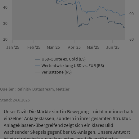
40
90
30
20
80
Jan '25
Feb '25
Mär '25
Apr '25
Mai '25
Jun '25
USD-Quote ex. Gold (LS)
Wertentwicklung USD vs. EUR (RS)
Verlustzone (RS)
Quellen: Refinitiv Datastream, Metzler
Stand: 24.6.2025
Unser Fazit: Die Märkte sind in Bewegung – nicht nur innerhalb
einzelner Anlageklassen, sondern in ihrer gesamten Struktur.
Anlageklassen-übergreifend zeigt sich ein klares Bild
wachsender Skepsis gegenüber US-Anlagen. Unsere Antwort
ist ein strategisch ausbalanciertes, breit diversifiziertes