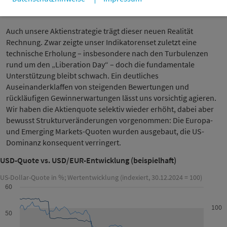
entsprechend unsere US-Dollar-Quote seit Jahresbeginn in
mehreren Schritten nahezu halbiert.
Auch unsere Aktienstrategie trägt dieser neuen Realität
Rechnung. Zwar zeigte unser Indikatorenset zuletzt eine
technische Erholung – insbesondere nach den Turbulenzen
rund um den „Liberation Day“ – doch die fundamentale
Unterstützung bleibt schwach. Ein deutliches
Auseinanderklaffen von steigenden Bewertungen und
rückläufigen Gewinnerwartungen lässt uns vorsichtig agieren.
Wir haben die Aktienquote selektiv wieder erhöht, dabei aber
bewusst Strukturveränderungen vorgenommen: Die Europa-
und Emerging Markets-Quoten wurden ausgebaut, die US-
Dominanz konsequent verringert.
USD-Quote vs. USD/EUR-Entwicklung (beispielhaft)
US-Dollar-Quote in %; Wertentwicklung (indexiert, 30.12.2024 = 100)
60
100
50