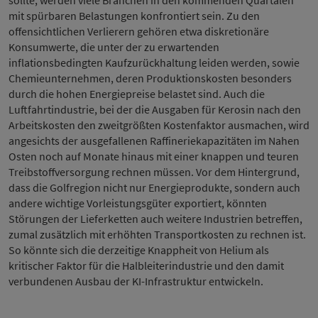
sollte, werden viele Branchen in den kommenden Quartalen
mit spürbaren Belastungen konfrontiert sein. Zu den
offensichtlichen Verlierern gehören etwa diskretionäre
Konsumwerte, die unter der zu erwartenden
inflationsbedingten Kaufzurückhaltung leiden werden, sowie
Chemieunternehmen, deren Produktionskosten besonders
durch die hohen Energiepreise belastet sind. Auch die
Luftfahrtindustrie, bei der die Ausgaben für Kerosin nach den
Arbeitskosten den zweitgrößten Kostenfaktor ausmachen, wird
angesichts der ausgefallenen Raffineriekapazitäten im Nahen
Osten noch auf Monate hinaus mit einer knappen und teuren
Treibstoffversorgung rechnen müssen. Vor dem Hintergrund,
dass die Golfregion nicht nur Energieprodukte, sondern auch
andere wichtige Vorleistungsgüter exportiert, könnten
Störungen der Lieferketten auch weitere Industrien betreffen,
zumal zusätzlich mit erhöhten Transportkosten zu rechnen ist.
So könnte sich die derzeitige Knappheit von Helium als
kritischer Faktor für die Halbleiterindustrie und den damit
verbundenen Ausbau der KI-Infrastruktur entwickeln.