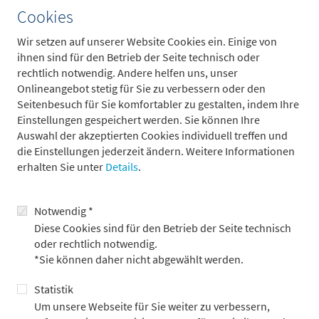
Cookies
signifikant die Inflation steigt wird, hängt maßgeblich davon
ab, wie schnell sich der Schiffsverkehr in der Straße von
Wir setzen auf unserer Website Cookies ein. Einige von
Hormus wieder normalisiert. Grundvoraussetzungen hierfür
ihnen sind für den Betrieb der Seite technisch oder
sind, dass die vereinbarte Waffenruhe Bestand hat und die
rechtlich notwendig. Andere helfen uns, unser
Blockade der Meerenge beendet wird.
Onlineangebot stetig für Sie zu verbessern oder den
Seitenbesuch für Sie komfortabler zu gestalten, indem Ihre
Einstellungen gespeichert werden. Sie können Ihre
Weltwirtschaft trotz Dämpfer weiter auf
Auswahl der akzeptierten Cookies individuell treffen und
Wachstumskurs
die Einstellungen jederzeit ändern. Weitere Informationen
erhalten Sie unter
Details
.
Unsere Prognose für das globale Wirtschaftswachstum – für
das laufende Jahr rechnen wir mit einem Wachstum von 2,7
Prozent im Vergleich zu 2025 – haben wir seit Jahresanfang
Notwendig *
geringfügig um 0,2 Prozentpunkte gesenkt. Trotz des
Diese Cookies sind für den Betrieb der Seite technisch
stagflationär wirkenden Angebotsschocks befindet sich die
oder rechtlich notwendig.
Weltwirtschaft also weit entfernt von einer Rezession. Da die
*Sie können daher nicht abgewählt werden.
Energiepreise kurzfristig nicht auf die Vorkriegsniveaus
zurückkehren werden, erwarten wir, dass die Inflation
Statistik
zumindest vorübergehend steigen wird. Wir bestätigen daher
Um unsere Webseite für Sie weiter zu verbessern,
unsere November-Prognose und erwarten 2026 weiterhin zwei