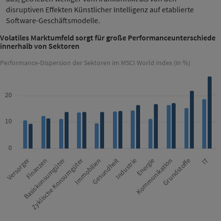
disruptiven Effekten Künstlicher Intelligenz auf etablierte
Software-Geschäftsmodelle.
Volatiles Marktumfeld sorgt für große Performanceunterschiede
innerhalb von Sektoren
Performance-Dispersion der Sektoren im MSCI World Index (in %)
20
10
0
Grundstoffe
Energie
Gesundheit
Zyklische Konsumgüter
Finanzen
IT
Kommunikation
Industrie
Immobilien
Basiskonsumgüter
Versorger