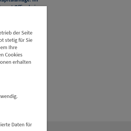
stment Office bei
anlagen und deren
trieb der Seite
ehen die zunehmende
 stetig für Sie
 Umgang mit
dem Ihre
troversen Bereichen
en Cookies
s wie das FNG-Siegel
tionen erhalten
ls.
in. KI kann die
n, Analysen zu
ieren.
twendig.
ierte Daten für