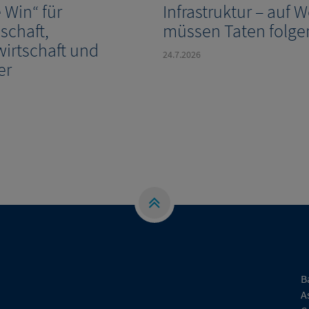
e Win“ für
Infrastruktur – auf 
schaft,
müssen Taten folge
wirtschaft und
24.7.2026
er
B
A