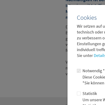
Interview mit Intellig
Metzler Asset Manage
Cookies
nächste Entwicklungs
Wir setzen auf u
Dabei zeigt sich, das
technisch oder 
Bedeutung von Dekarb
zu verbessern o
geopolitisch sensible
Einstellungen g
wie dem Tiefseebergba
individuell tref
für Investoren spiele
Sie unter
Detail
Vor diesem Hintergrund
nachhaltige Geldanlag
Notwendig *
vertiefen und Transp
Diese Cookie
*Sie können
Statistik
Um unsere We