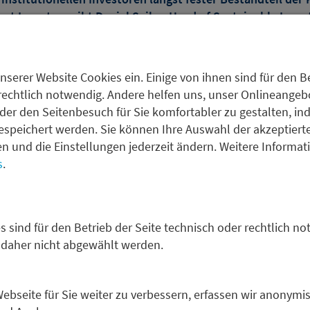
ent Investors gibt Daniel Sailer, Head of Sustainable Inve
ment, Einblicke in den aktuellen Stand nachhaltiger Geld
stufe.
nserer Website Cookies ein. Einige von ihnen sind für den Be
s sich die Prioritäten zunehmend verschieben: Im Fokus st
rechtlich notwendig. Andere helfen uns, unser Onlineangebot
onisierung und Transformation, der verantwortungsvolle
der den Seitenbesuch für Sie komfortabler zu gestalten, in
n Themen wie Rüstung sowie klare Positionierungen zu kon
espeichert werden. Sie können Ihre Auswahl der akzeptiert
u. Zudem erläutert Sailer, welche Rolle Qualitätsstandard
fen und die Einstellungen jederzeit ändern. Weitere Informa
n und warum robuste Prozesse entscheidender sind als Labe
s
.
 geht er auch auf den Einsatz von Künstlicher Intelligenz e
e spürbar stärken, indem sie hilft, Datenlücken zu schließe
arenz zu erhöhen, ohne Anlageentscheidungen zu automatis
s sind für den Betrieb der Seite technisch oder rechtlich no
 daher nicht abgewählt werden.
bseite für Sie weiter zu verbessern, erfassen wir anonymis