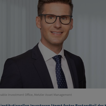
ainable Investment Office, Metzler Asset Management
 institutionellen Investoren längst fester Bestandteil der