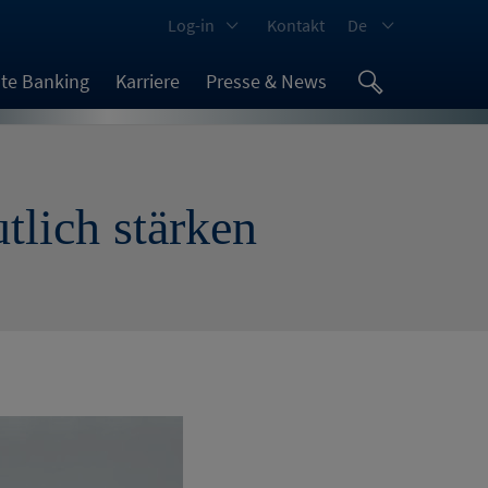
Log-in
Kontakt
De
ate Banking
Karriere
Presse & News
tlich stärken