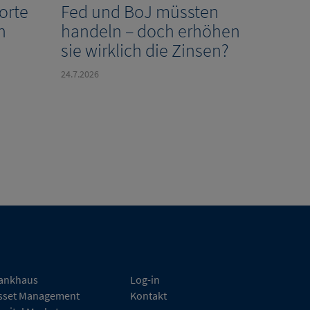
Worte
Fed und BoJ müssten
n
handeln – doch erhöhen
sie wirklich die Zinsen?
24.7.2026
ankhaus
Log-in
sset Management
Kontakt