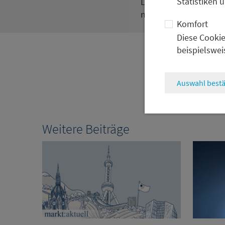
Statistiken 
Lesen Sie im Intervie
nachhaltiger Strategie
Komfort
Diese Cookie
beispielswei
Auswahl bestä
Weitere Beiträge