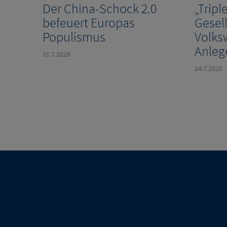
Der China-Schock 2.0
„Tripl
befeuert Europas
Gesell
Populismus
Volks
Anleg
31.7.2026
24.7.2026