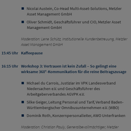
Nicolai Austein, Co-Head Multi-Asset-Solutions, Metzler
Asset Management GmbH
Oliver Schmidt, Geschäftsführer und CIO, Metzler Asset
Management GmbH
Moderation: Lene Schütz, Institutionelle Kundenbetreuung, Metzler
Asset Management GmbH
15:45 Uhr
Kaffeepause
16:15 Uhr
Workshop 3: Vertrauen ist kein Zufall – So gelingt eine
wirksame 360°-Kommunikation für die reine Beitragszusage
Michael du Carrois, Justiziar im VPK Landesverband
Niedersachen e.V. und Geschäftsführer des
Arbeitgeberverbandes AGVPK e.V.
Silke Geiger, Leitung Personal und Tarif, Verband Baden-
Württembergischer Omnibusunternehmen e.V. (WBO)
Dominik Roth, Konzernpersonalleiter, AWO Unterfranken
Moderation: Christian Pauly, Generalbevollmächtiger, Metzler